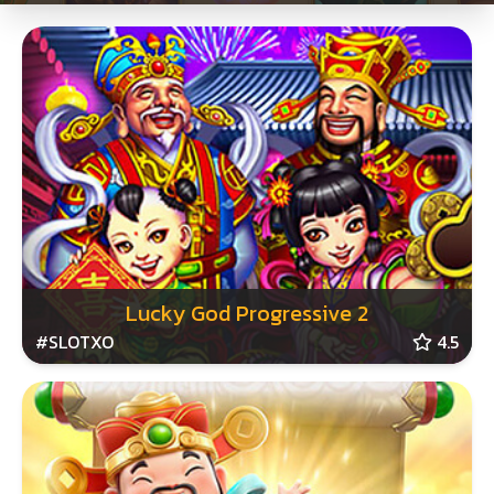
แน่นอนนอกจากจะได้เห็นภาพที่สวยงามแล้ว ยังมีรางวัลใหญ่
มากมายที่มักจะมีในสล็อตสไตล์นี้
Lucky God Progressive 2
#SLOTXO
4.5