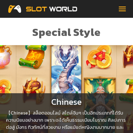
Special Style
Chinese
【Chinese】สล็อตออนไลน์ สไตล์จีนๆ เป็นอีกประเภทที่ได้รับ
ความนิยมอย่างมาก เพราะจะได้เห็นธรรมเนียมโบราณ ศิลปะการ
ต่อสู่ มังกร ทิวทัศน์ที่สวยงาม หรือแม้แต่หญิงงามมากมาย และ